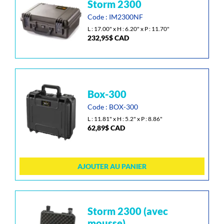
storm 2300
produit
a
Code : IM2300NF
plusieurs
L : 17.00" x H : 6.20" x P : 11.70"
232,95
$
CAD
variations.
Les
options
peuvent
être
box-300
choisies
sur
Code : BOX-300
la
L : 11.81" x H : 5.2" x P : 8.86"
page
62,89
$
CAD
du
produit
AJOUTER AU PANIER
Ce
storm 2300 (avec
produit
mousse)