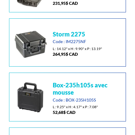
231,95
$
CAD
du
Les
produit
options
peuvent
être
choisies
storm 2275
sur
Code : IM2275NF
la
L : 14.12" x H : 9.90" x P : 13.19"
page
264,95
$
CAD
du
produit
box-235h105s avec
mousse
Code : BOX-235H105S
L : 9.25" x H : 4.17" x P : 7.08"
52,68
$
CAD