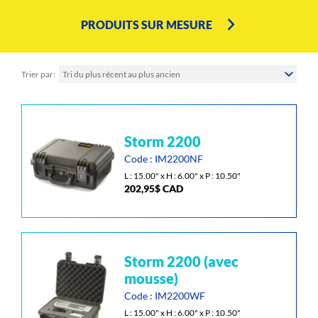
PRODUITS SUR MESURE
Trier par
Tri du plus récent au plus ancien
Ce
storm 2200
produit
a
Code : IM2200NF
plusieurs
L : 15.00" x H : 6.00" x P : 10.50"
202,95
$
CAD
variations.
Les
options
peuvent
être
Ce
storm 2200 (avec
choisies
produit
mousse)
sur
a
Code : IM2200WF
la
plusieurs
L : 15.00" x H : 6.00" x P : 10.50"
page
variations.