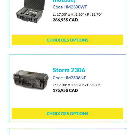
a
Code : IM2300WF
plusieurs
L : 17.00" x H : 6.20" x P : 11.70"
variations.
266,95
$
CAD
Les
options
peuvent
CHOIX DES OPTIONS
être
choisies
sur
la
Ce
page
storm 2306
produit
du
a
Code : IM2306NF
produit
plusieurs
L : 17.00" x H : 6.20" x P : 6.30"
175,95
$
CAD
variations.
Les
options
peuvent
CHOIX DES OPTIONS
être
choisies
sur