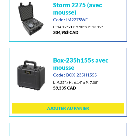
storm 2275 (avec
mousse)
Code : IM2275WF
L : 14.12" x H : 9.90" x P : 13.19"
304,95
$
CAD
box-235h155s avec
mousse
Code : BOX-235H155S
L : 9.25" x H : 6.14" x P : 7.08"
59,33
$
CAD
AJOUTER AU PANIER
Ce