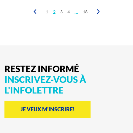
choisies
sur
2
…
1
3
4
18
la
page
du
produit
RESTEZ
INFORMÉ
INSCRIVEZ-VOUS
À
L'INFOLETTRE
JE VEUX M'INSCRIRE!