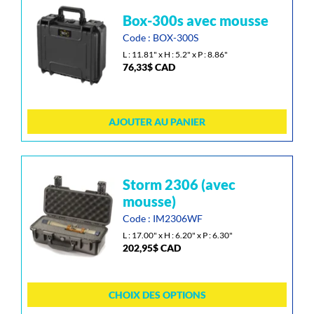
la
box-300s avec mousse
page
du
Code : BOX-300S
produit
L : 11.81" x H : 5.2" x P : 8.86"
76,33
$
CAD
AJOUTER AU PANIER
Ce
storm 2306 (avec
produit
mousse)
a
Code : IM2306WF
plusieurs
L : 17.00" x H : 6.20" x P : 6.30"
variations.
202,95
$
CAD
Les
options
peuvent
CHOIX DES OPTIONS
être