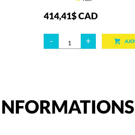
414,41
$
CAD
Quantité
-
+
AJO
INFORMATIONS