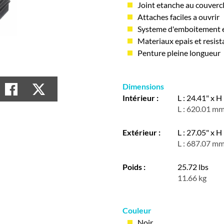
Joint etanche au couverc
Attaches faciles a ouvrir
Systeme d'emboitement 
Materiaux epais et resist
Penture pleine longueur
Dimensions
Intérieur :
L : 24.41" x H 
L : 620.01 mm
Extérieur :
L : 27.05" x H 
L : 687.07 mm
Poids :
25.72 lbs
11.66 kg
Couleur
Noir