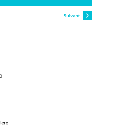
Suivant
0
siere