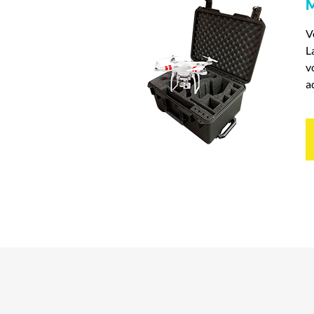
M
V
L
v
a