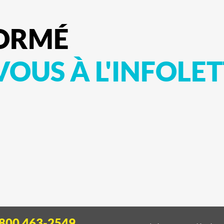
ORMÉ
-VOUS
À
L'INFOLE
 800 463-2549