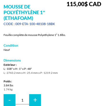
115,00
$
CAD
MOUSSE DE
POLYÉTHYLÈNE 1″
(ETHAFOAM)
CODE : 009-ETA-100-48108-18BK
Feuille complète de mousse Polyethylene 1″ 1.8lbs.
Condition
Neuf
Dimensions
Extérieur :
L : 108" x H : 1" x P : 48"
L : 2743.2 mm x H : 25.4 mm x P : 1219.2 mm
Poids :
3.84 lbs
1.74 kg
-
+
Quantité