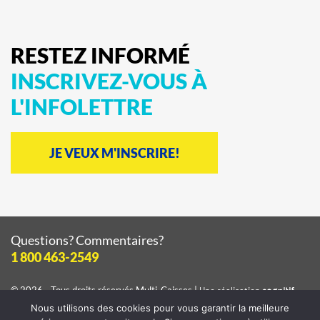
RESTEZ
INFORMÉ
INSCRIVEZ-VOUS
À
L'INFOLETTRE
JE VEUX M'INSCRIRE!
Questions? Commentaires?
1 800 463-2549
© 2026 - Tous droits réservés
Multi-Caisses
|
Une réalisation
cognitif
Nous utilisons des cookies pour vous garantir la meilleure
Consulter la
politique de confidentialité