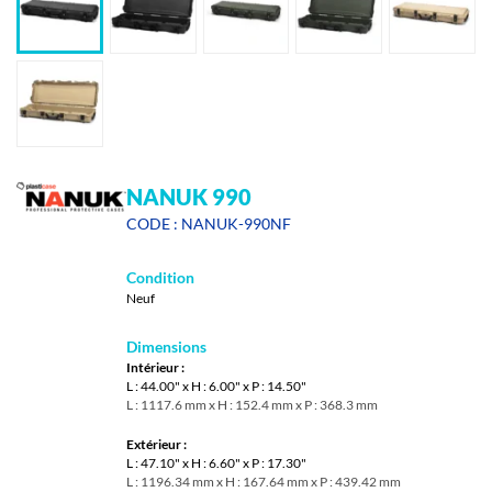
NANUK 990
CODE : NANUK-990NF
Condition
Neuf
Dimensions
Intérieur :
L : 44.00" x H : 6.00" x P : 14.50"
L : 1117.6 mm x H : 152.4 mm x P : 368.3 mm
Extérieur :
L : 47.10" x H : 6.60" x P : 17.30"
L : 1196.34 mm x H : 167.64 mm x P : 439.42 mm