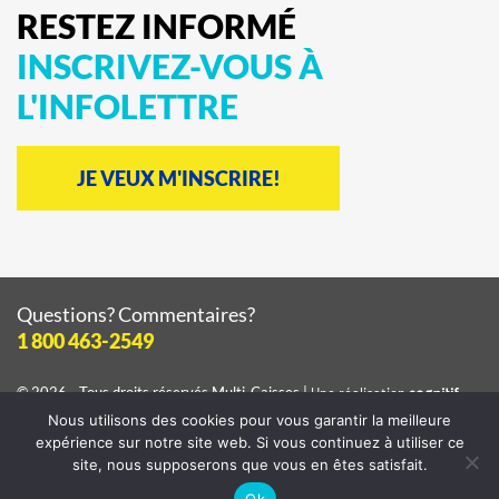
RESTEZ
INFORMÉ
INSCRIVEZ-VOUS
À
L'INFOLETTRE
JE VEUX M'INSCRIRE!
Questions? Commentaires?
1 800 463-2549
© 2026 - Tous droits réservés
Multi-Caisses
|
Une réalisation
cognitif
Nous utilisons des cookies pour vous garantir la meilleure
Consulter la
politique de confidentialité
expérience sur notre site web. Si vous continuez à utiliser ce
site, nous supposerons que vous en êtes satisfait.
Ok