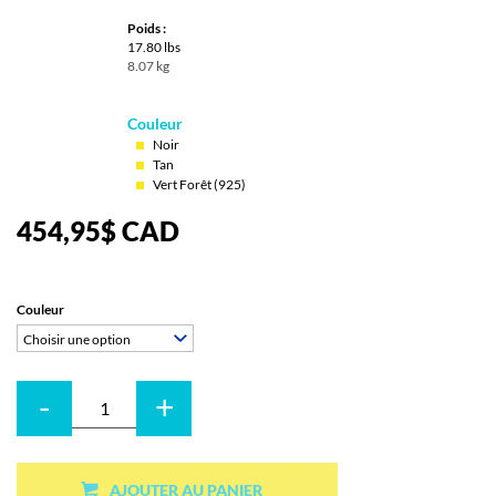
Poids :
17.80 lbs
8.07 kg
Couleur
Noir
Tan
Vert Forêt (925)
454,95
$
CAD
Couleur
Choisir une option
-
+
Quantité
AJOUTER AU PANIER