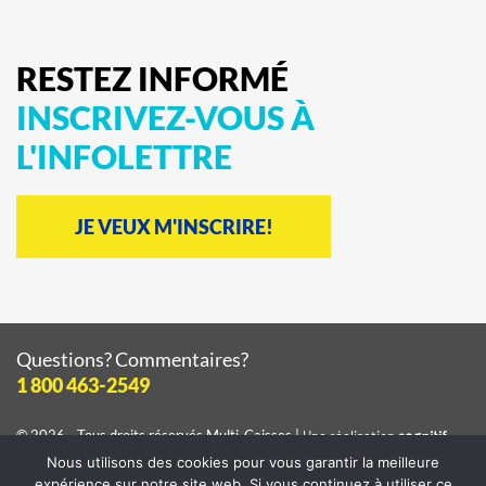
RESTEZ
INFORMÉ
INSCRIVEZ-VOUS
À
L'INFOLETTRE
JE VEUX M'INSCRIRE!
Questions? Commentaires?
1 800 463-2549
© 2026 - Tous droits réservés
Multi-Caisses
|
Une réalisation
cognitif
Nous utilisons des cookies pour vous garantir la meilleure
Consulter la
politique de confidentialité
expérience sur notre site web. Si vous continuez à utiliser ce