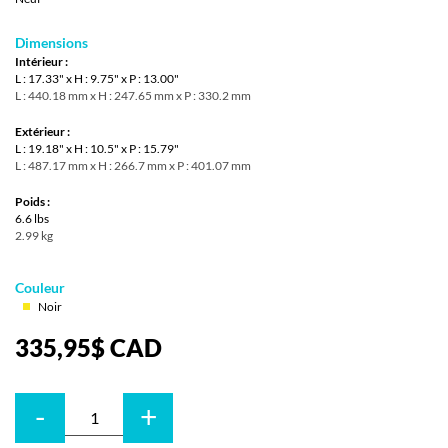
Dimensions
Intérieur :
L : 17.33" x H : 9.75" x P : 13.00"
L : 440.18 mm x H : 247.65 mm x P : 330.2 mm
Extérieur :
L : 19.18" x H : 10.5" x P : 15.79"
L : 487.17 mm x H : 266.7 mm x P : 401.07 mm
Poids :
6.6 lbs
2.99 kg
Couleur
Noir
335,95
$
CAD
-
+
Quantité