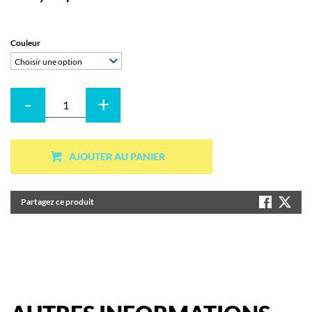
Couleur
Choisir une option
-
+
Quantité
AJOUTER AU PANIER
Partagez ce produit