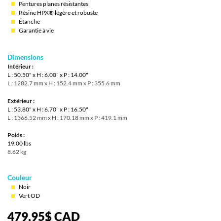
Pentures planes résistantes
Résine HPX® légère et robuste
Étanche
Garantie à vie
Dimensions
Intérieur :
L : 50.50" x H : 6.00" x P : 14.00"
L : 1282.7 mm x H : 152.4 mm x P : 355.6 mm
Extérieur :
L : 53.80" x H : 6.70" x P : 16.50"
L : 1366.52 mm x H : 170.18 mm x P : 419.1 mm
Poids :
19.00 lbs
8.62 kg
Couleur
Noir
Vert OD
479,95
$
CAD