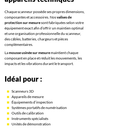
Chaque scanneur possède ses propres dimensions,
composantes et accessoires. Nos
valises de
protection sur mesure
sont fabriquées selon votre
équipement exact afin d’offrir un maintien optimal
et une organisation professionnelle du scanneur,
des câbles, batteries, chargeurs et pièces
complémentaires.
La
mousse usinée sur mesure
maintient chaque
composant en place et réduit les mouvements, les
impacts et les vibrations durant le transport.
Idéal pour :
Scanneurs 3D
Appareils de mesure
Équipements d’inspection
Systèmes portatifs de numérisation
Outils de calibration
Instruments spécialisés
Unités de démonstration