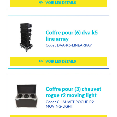
VOIR LES DÉTAILS
coffre pour (6) dva k5
line array
Code : DVA-K5-LINEARRAY
VOIR LES DÉTAILS
coffre pour (3) chauvet
rogue r2 moving light
Code : CHAUVET-ROGUE-R2-
MOVING-LIGHT